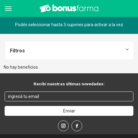
Podés seleccionar hasta 3 cupones para activar a la vez
Filtros
No hay beneficios.
Recibí nuestras últimas novedades: